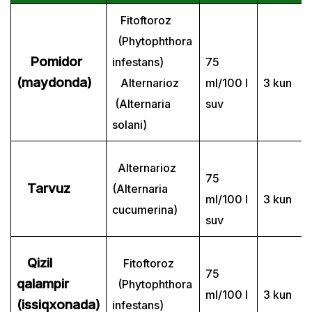
Fitoftoroz
(Phytophthora
Pomidor
infestans)
75
(maydonda)
Alternarioz
ml/100 l
3 kun
(Alternaria
suv
solani)
Alternarioz
75
Tarvuz
(Alternaria
ml/100 l
3 kun
cucumerina)
suv
Qizil
Fitoftoroz
75
qalampir
(Phytophthora
ml/100 l
3 kun
(issiqxonada)
infestans)