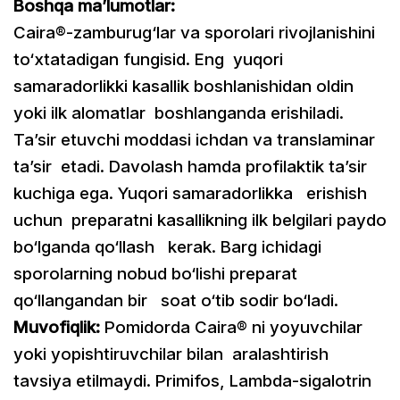
Boshqa ma’lumotlar:
Caira®-zamburug‘lar va sporolari rivojlanishini
to‘xtatadigan fungisid. Eng
yuqori
samaradorlikki kasallik boshlanishidan oldin
yoki ilk alomatlar boshlanganda erishiladi.
Ta’sir etuvchi moddasi ichdan va translaminar
ta’sir etadi. Davolash hamda profilaktik ta’sir
kuchiga ega. Yuqori samaradorlikka erishish
uchun preparatni kasallikning ilk belgilari paydo
bo‘lganda qo‘llash kerak. Barg ichidagi
sporolarning nobud bo‘lishi preparat
qo‘llangandan bir soat o‘tib sodir bo‘ladi.
Muvofiqlik:
Pomidorda Caira® ni yoyuvchilar
yoki yopishtiruvchilar bilan aralashtirish
tavsiya etilmaydi. Primifos, Lambda-sigalotrin