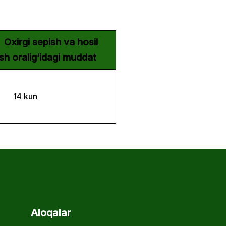
irgi sepish va hosil
ish oralig‘idagi muddat
4 kun
Aloqalar