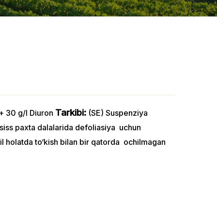
Tarkibi:
+ 30 g/l Diuron
(SE) Suspenziya
iss paxta dalalarida defoliasiya uchun
hil holatda to‘kish bilan bir qatorda ochilmagan