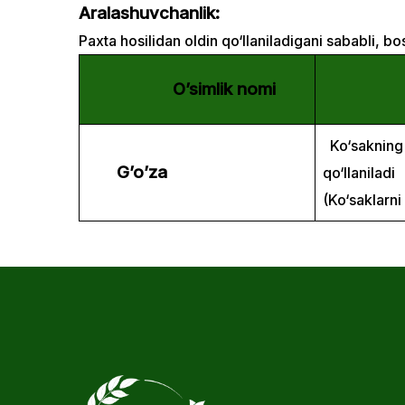
Aralashuvchanlik:
Paxta hosilidan oldin qo‘llaniladigani sababli, bo
O’simlik nomi
Qo‘ll
Ko‘sakning 
G’o’za
qo‘llaniladi
(Ko‘saklarni