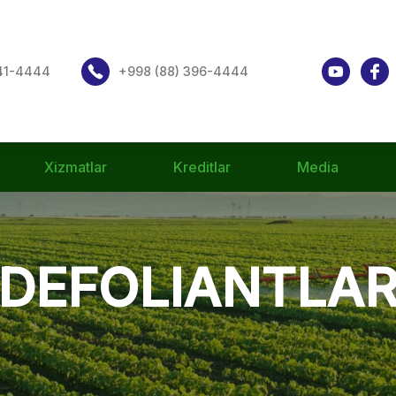
541-4444
+998 (88) 396-4444
Xizmatlar
Kreditlar
Media
DEFOLIANTLA