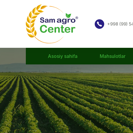
+998 (99) 
Asosiy sahifa
Mahsulotlar