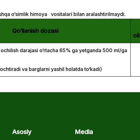
shqa o‘simlik himoya vositalari bilan aralashtirilmaydi.
Ox
anish dozasi
ol
ochilish darajasi o‘rtacha 65% ga yetganda 500 ml/ga
1
 ochtiradi va barglarni yashil holatda to‘kadi)
Asosiy
Media