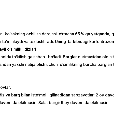
, ko‘sakning ochilish darajasi o‘rtacha 65% ga yetganda, gek
ni ta’minlaydi va tezlashtiradi. Uning tarkibidagi karfentrazon
i o‘simlik ildizlari
l holda to‘kilishiga sabab bo‘ladi. Barglar qurimasidan oldin
ashdan yaxshi natija olish uchun o‘simlikning barcha barglar
ovlar:
iz va barg bilan iste’mol qilinadigan sabzavotlar: 2 oy davom
 davomida ekilmasin. Salat bargi: 9 oy davomida ekilmasin.