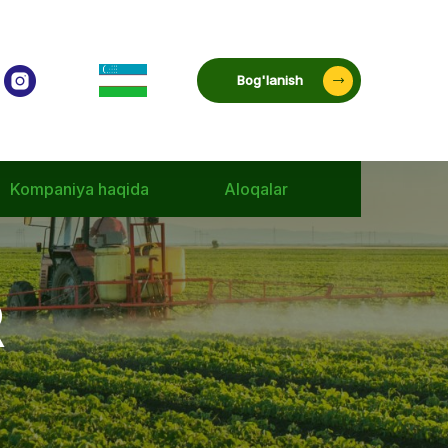
Bog'lanish
Kompaniya haqida
Aloqalar
R