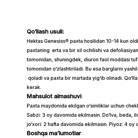
Qo‘llash usuli:
Hektas Genesiss® paxta hosilidan 10-14 kun oldin
paxtaning erta va bir xil ochilishi va defoliasiya
tomonidan, shuningdek, diuron faol moddasi tufayl
tomonidan o‘zlashtiriladi. Bu esa barglarni yashi
qoladi va paxta bir martada yig‘ib olinadi. Qo‘ll
kerak.
Mahsulot almashuvi
:
Paxta maydonida ekilgan o‘simliklar uchun chekl
Sabzi: 3 oy davomida ekilmasin. Do‘lva, beda, ild
jo‘xori: 2 hafta davomida ekilmasin. Piyoz: 4 oy
Boshqa ma’lumotlar