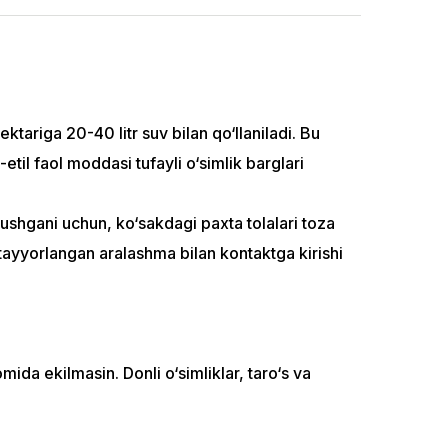
tariga 20-40 litr suv bilan qo‘llaniladi. Bu
-etil faol moddasi tufayli o‘simlik barglari
 tushgani uchun, ko‘sakdagi paxta tolalari toza
i tayyorlangan aralashma bilan kontaktga kirishi
ida ekilmasin. Donli o‘simliklar, taro‘s va