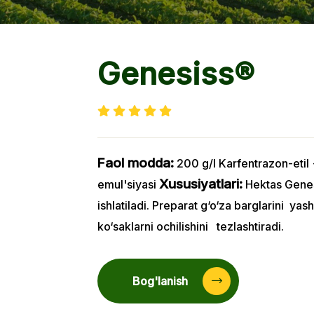
Genesiss®
Faol modda:
200 g/l Karfentrazon-etil 
Xususiyatlari:
emul'siyasi
Hektas Genes
ishlatiladi. Preparat g‘o‘za barglarini yas
ko‘saklarni ochilishini tezlashtiradi.
Bog'lanish