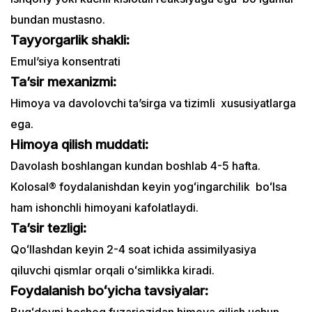
bundan mustasno.
Tayyorgarlik shakli:
Emul’siya konsentrati
Ta’sir mexanizmi:
Himoya va davolovchi ta’sirga va tizimli xususiyatlarga
ega.
Himoya qilish muddati:
Davolash boshlangan kundan boshlab 4-5 hafta.
Kolosal® foydalanishdan keyin yogʻingarchilik boʻlsa
ham ishonchli himoyani kafolatlaydi.
Ta’sir tezligi:
Qoʻllashdan keyin 2-4 soat ichida assimilyasiya
qiluvchi qismlar orqali oʻsimlikka kiradi.
Foydalanish boʻyicha tavsiyalar:
Bugʻdoyni boshoq fuzariozidan himoya qilish uchun