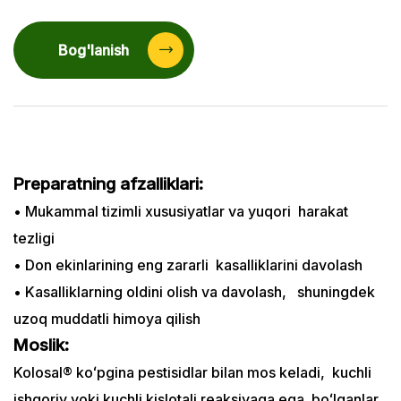
Bog'lanish
Preparatning afzalliklari:
• Mukammal tizimli xususiyatlar va yuqori harakat
tezligi
• Don ekinlarining eng zararli kasalliklarini davolash
• Kasalliklarning oldini olish va davolash, shuningdek
uzoq muddatli himoya qilish
Moslik:
Kolosal® koʻpgina pestisidlar bilan mos keladi, kuchli
ishqoriy yoki kuchli kislotali reaksiyaga ega boʻlganlar