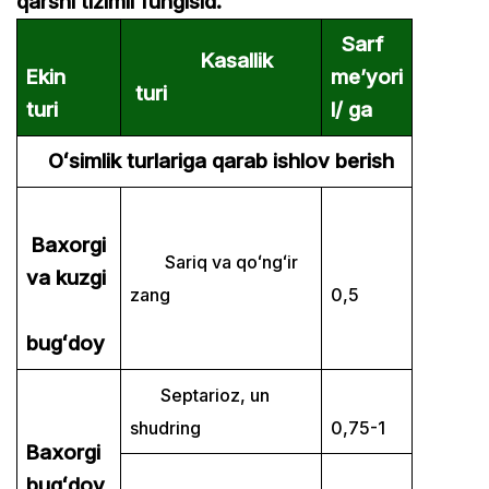
qarshi tizimli fungisid.
Sarf
Kasallik
Ekin
me’yori
turi
turi
l/ ga
Oʻsimlik turlariga qarab ishlov berish
Baxorgi
Sariq va qoʻngʻir
va kuzgi
zang
0,5
bugʻdoy
Septarioz, un
shudring
0,75-1
Baxorgi
bugʻdoy