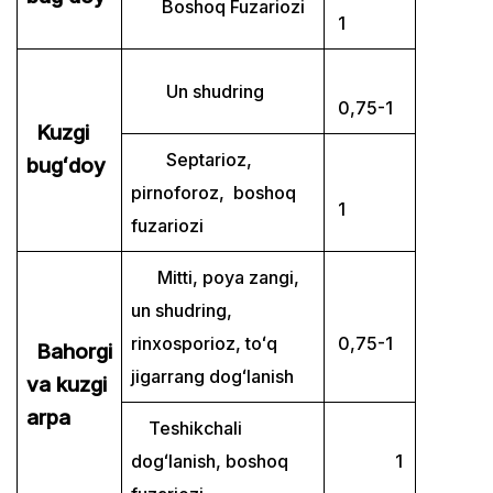
Boshoq Fuzariozi
1
Un shudring
0,75-1
Kuzgi
Septarioz,
bugʻdoy
pirnoforoz, boshoq
1
fuzariozi
Mitti, poya zangi,
un shudring,
rinxosporioz, toʻq
0,75-1
Bahorgi
jigarrang dogʻlanish
va kuzgi
arpa
Teshikchali
dogʻlanish, boshoq
1