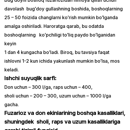
davolash bugʻdoy gullashning boshida, boshoqlarning
25 – 50 foizida changlarni koʻrish mumkin boʻlganda
amalga oshiriladi. Haroratga qarab, bu odatda
boshoqlarning koʻpchiligi toʻliq paydo boʻlganidan
keyin
1 dan 4 kungacha boʻladi. Biroq, bu tavsiya faqat
ishlovni 1-2 kun ichida yakunlash mumkin boʻlsa, mos
keladi.
Ishchi suyuqlik sarfi:
Don uchun – 300 l/ga, raps uchun – 400,
sholi uchun – 200 – 300, uzum uchun – 1000 l/ga
gacha.
Fuzarioz va don ekinlarining boshqa kasalliklari,
shuningdek sholi, raps va uzum kasalliklariga