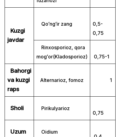
fuzariozi
Qoʻngʻir zang
0,5-
Kuzgi
0,75
javdar
Rinxosporioz, qora
mogʻor(Kladosporioz)
0,75-1
Bahorgi
va kuzgi
Alternarioz, fomoz
1
raps
Sholi
Pirikulyarioz
0,75
Uzum
Oidium
0,4