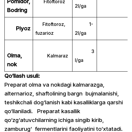
Pomidor,
Fitoftoroz
2l/ga
Bodring
Fitoftoroz,
1-
Piyoz
fuzarioz
2l/ga
3
Olma,
Kalmaraz
l/ga
nok
Qo‘llash usuli:
Preparat olma va nokdagi kalmarazga,
alternarioz, shaftolining bargn
bujmalanishi,
teshikchali dog‘lanish kabi kasalliklarga qarshi
qo‘llaniladi. Preparat kasallik
qo‘zg‘atuvchilarning ichiga singib kirib,
zamburug‘ fermentlarini faoliyatini to‘xtatadi.