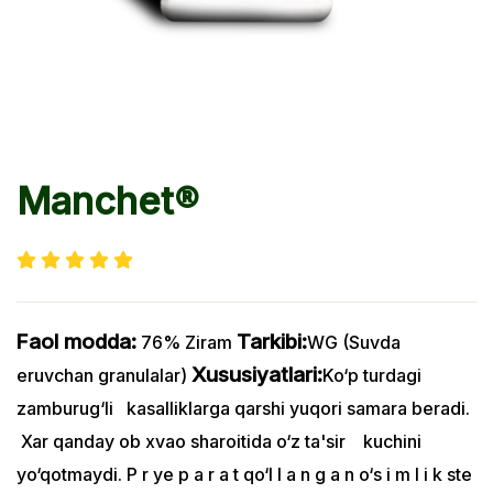
Manchet®
Faol modda:
Tarkibi:
76% Ziram
WG (Suvda
Xususiyatlari:
eruvchan granulalar)
Ko‘p turdagi
zamburug‘li kasalliklarga qarshi yuqori samara beradi.
Xar qanday ob xvao sharoitida o‘z ta'sir kuchini
yo‘qotmaydi.
P r ye p a r a t qo‘l l a n g a n o‘s i m l i k ste