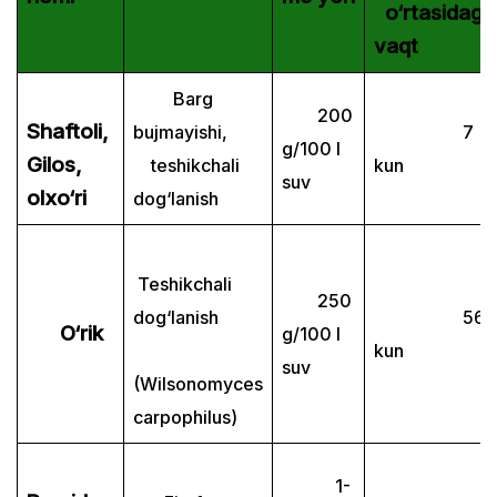
o‘rtasidagi
vaqt
Barg
200
Shaftoli,
bujmayishi,
7
g/100 l
Gilos,
teshikchali
kun
suv
olxo‘ri
dog‘lanish
Teshikchali
250
dog‘lanish
56
O‘rik
g/100 l
kun
suv
(Wilsonomyces
carpophilus)
1-