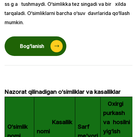
ss g a tushmaydi. O‘simlikka tez singadi va bir xilda
tarqaladi. O‘simliklarni barcha o‘suv davrlarida qo‘llash
mumkin.
Bog'lanish
Nazorat qilinadigan o‘simliklar va kasalliklar
Oxirgi
purkash
Kasallik
va hosilni
O‘simlik
Sarf
nomi
yig‘ish
nomi
me’yori