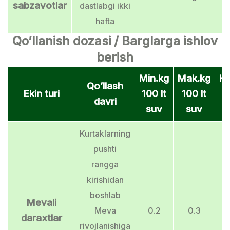
sabzavotlar
dastlabgi ikki
hafta
Qo’llanish dozasi / Barglarga ishlov
berish
Min.kg
Mak.kg
Ko
Qo’llash
Ekin turi
100 lt
100 lt
davri
suv
suv
Kurtaklarning
pushti
rangga
kirishidan
boshlab
Mevali
Meva
0.2
0.3
daraxtlar
rivojlanishiga