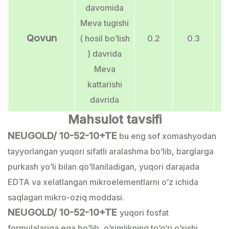
davomida
Meva tugishi
Qovun
( hosil bo’lish
0.2
0.3
) davrida
Meva
kattarishi
davrida
Mahsulot tavsifi
NEUGOLD/ 10-52-10+TE
bu eng sof xomashyodan
tayyorlangan yuqori sifatli aralashma bo’lib, barglarga
purkash yo’li bilan qo’llaniladigan, yuqori darajada
EDTA va xelatlangan mikroelementlarni o’z ichida
saqlagan mikro-oziq moddasi.
NEUGOLD/ 10-52-10+TE
yuqori fosfat
formulalariga ega bo’lib, o’simlikning to’g’ri o’sishi,