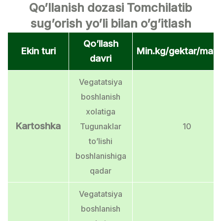
Qo’llanish dozasi Tomchilatib
sug’orish yo’li bilan o’g’itlash
Qo’llash
Ekin turi
Min.kg/gektar/ma
davri
Vegatatsiya
boshlanish
xolatiga
Kartoshka
Tugunaklar
10
to’lishi
boshlanishiga
qadar
Vegatatsiya
boshlanish