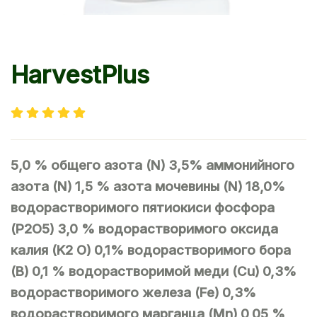
HarvestPlus
5,0 % общего азота (N)
3,5% аммонийного
азота (N)
1,5 % азота мочевины (N)
18,0%
водорастворимого пятиокиси фосфора
(P2O5)
3,0 % водорастворимого оксида
калия (K2 O)
0,1% водорастворимого бора
(B)
0,1 % водорастворимой меди (Cu)
0,3%
водорастворимого железа (Fe)
0,3%
водорастворимого марганца (Mn)
0,05 %