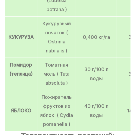
(Lobesia
botrana )
Кукурузный
початок (
КУКУРУЗА
0,400 кг/га
3 
Ostrinia
nubilalis )
Помидор
Томатная
30 г/100 л
(теплица)
моль ( Tuta
3 
воды
absoluta )
Пожиратель
фруктов из
40 г/100 л
ЯБЛОКО
14 
яблок ( Cydia
воды
pomenella )