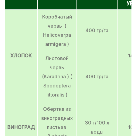
ур
Коробчатый
червь (
400 гр/га
Helicoverpa
armigera )
ХЛОПОК
14 
Листовой
червь
(Karadrina ) (
400 гр/га
Spodoptera
littoralis )
Обертка из
виноградных
30 г/100 л
ВИНОГРАД
листьев
10 
воды